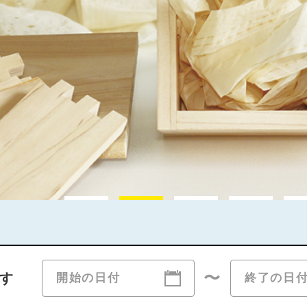
1
2
3
4
〜
す