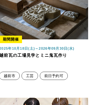
期間開催
2025年10月18日(土)～2026年09月30日(水)
越前瓦の工場見学とミニ鬼瓦作り
越前市
工芸
前日予約可