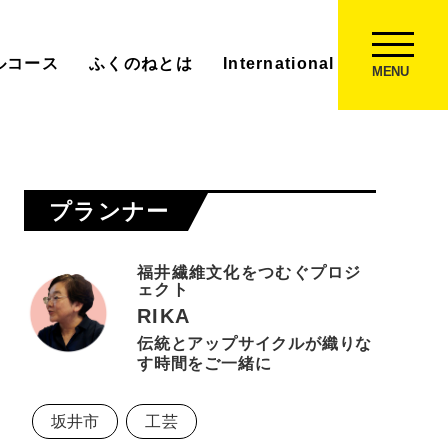
ルコース
ふくのねとは
International Experience
MENU
プランナー
福井繊維文化をつむぐプロジ
ェクト
RIKA
伝統とアップサイクルが織りな
す時間をご一緒に
坂井市
工芸