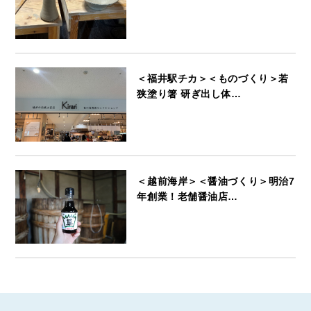
＜福井駅チカ＞＜ものづくり＞若
狭塗り箸 研ぎ出し体…
＜越前海岸＞＜醤油づくり＞明治7
年創業！老舗醤油店…