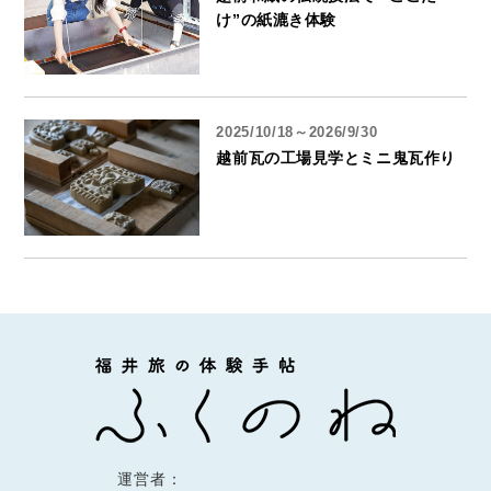
け”の紙漉き体験
2025/10/18～2026/9/30
越前瓦の工場見学とミニ鬼瓦作り
運営者：