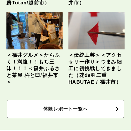
房Totan/越前市）
井市）
＜福井グルメ＞たらふ
＜伝統工芸＞＜アクセ
く！満腹！！もち三
サリー作り＞つまみ細
昧！！！＜福井ふるさ
工に初挑戦してきまし
と茶屋 杵と臼/福井市
た（花de羽二重
＞
HABUTAE / 福井市）
体験レポート一覧へ