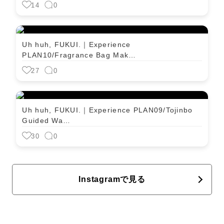
14
0
Uh huh, FUKUI.｜Experience
PLAN10/Fragrance Bag Mak…
27
0
Uh huh, FUKUI.｜Experience PLAN09/Tojinbo
Guided Wa…
30
0
Instagramで見る