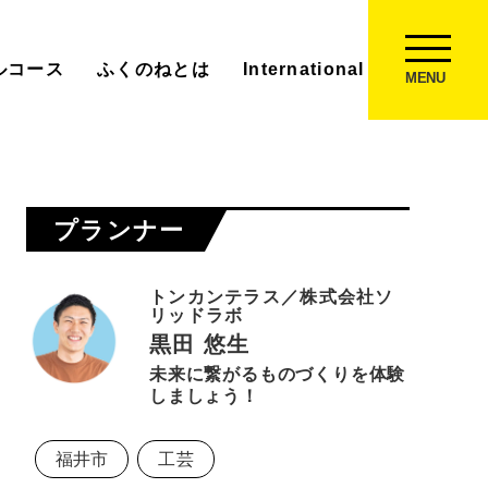
ルコース
ふくのねとは
International Experience
MENU
プランナー
トンカンテラス／株式会社ソ
リッドラボ
黒田 悠生
未来に繋がるものづくりを体験
しましょう！
福井市
工芸