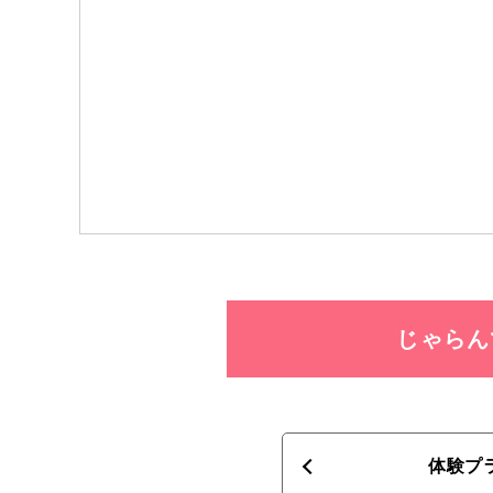
じゃらん
体験プ