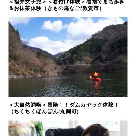
＜福井女子旅＞＜着付け体験＞着物でまち歩き
＆お抹茶体験（きもの庵なご/敦賀市）
＜大自然満喫＞冒険！！ダムカヤック体験！
（ちくちくぼんぼん/丸岡町)