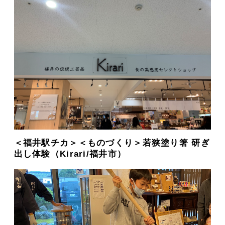
＜福井駅チカ＞＜ものづくり＞若狭塗り箸 研ぎ
出し体験（Kirari/福井市）