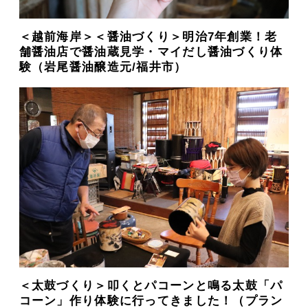
＜越前海岸＞＜醤油づくり＞明治7年創業！老
舗醤油店で醤油蔵見学・マイだし醤油づくり体
験（岩尾醤油醸造元/福井市）
＜太鼓づくり＞叩くとパコーンと鳴る太鼓「パ
コーン」作り体験に行ってきました！（プラン